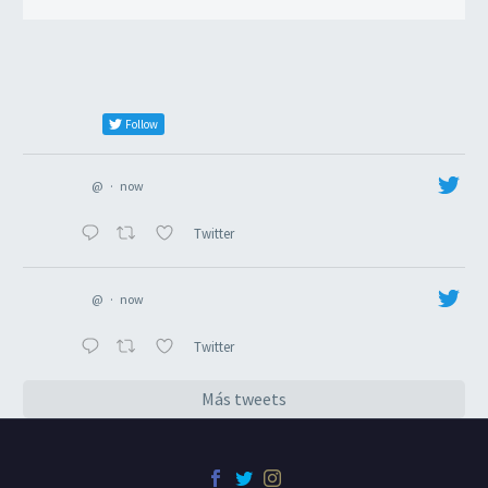
Follow
@
·
now
Twitter
@
·
now
Twitter
Más tweets