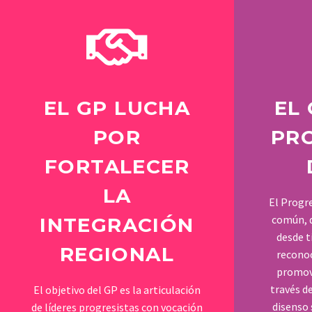
EL GP LUCHA
EL
POR
PR
FORTALECER
LA
El Progr
común, q
INTEGRACIÓN
desde t
REGIONAL
reconoc
promov
través de
El objetivo del GP es la articulación
disenso 
de líderes progresistas con vocación