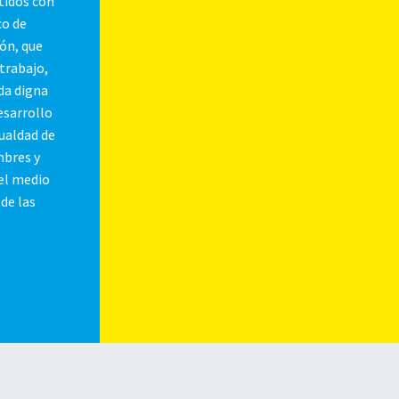
tidos con
o de
ón, que
 trabajo,
nda digna
esarrollo
ualdad de
mbres y
el medio
de las