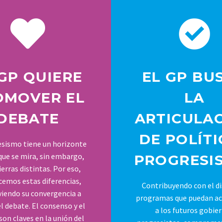
 GP QUIERE
EL GP BU
OMOVER EL
LA
DEBATE
ARTICULA
DE POLÍTI
esismo tiene un horizonte
ue se mira, sin embargo,
PROGRESI
ierras distintas. Por eso,
emos estas diferencias,
Contribuyendo con el d
iendo su convergencia a
programas que puedan a
l debate. El consenso y el
a los futuros gobie
son claves en la unión del