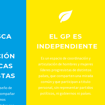
SCA
EL GP ES
INDEPENDIENTE
CIÓN
Es un espacio de coordinación y
articulación de hombres y mujeres
CAS
líderes progresistas de distintos
STAS
países, que comparten una mirada
común y que participan a titulo
personal, sin representar partidos
iseño de
políticos, ni gobiernos ni países.
compañar
rnos