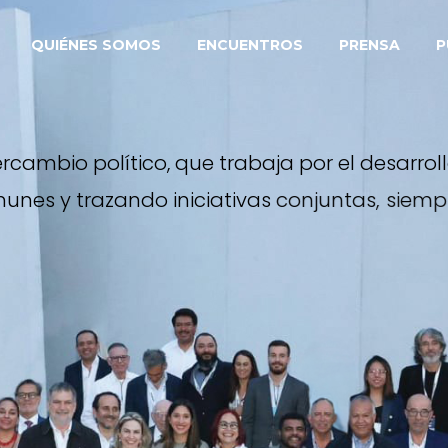
QUIÉNES SOMOS
ENCUENTROS
PRENSA
P
e
r
c
a
m
b
i
o
p
o
l
í
t
i
c
o
,
q
u
e
t
r
a
b
a
j
a
p
o
r
e
l
d
e
s
a
r
r
o
l
l
m
u
n
e
s
y
t
r
a
z
a
n
d
o
i
n
i
c
i
a
t
i
v
a
s
c
o
n
j
u
n
t
a
s
,
s
i
e
m
p
d
e
s
u
s
p
a
r
t
i
c
i
p
a
n
t
e
s