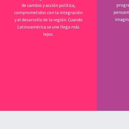
progre
de cambio y acción política,
pensami
comprometidos con la integración
imagina
y el desarrollo de la región. Cuando
Latinoamérica se une llega más
lejos.