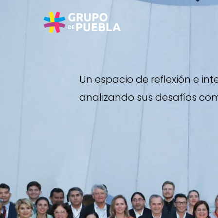
U
n
e
s
p
a
c
i
o
d
e
r
e
f
l
e
x
i
ó
n
e
i
n
t
a
n
a
l
i
z
a
n
d
o
s
u
s
d
e
s
a
f
í
o
s
c
o