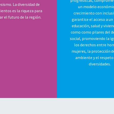
progresistas, comprome
sismo. La diversidad de
un modelo económic
entos es la riqueza para
crecimiento con inclusi
r el futuro de la región.
garantice el acceso a un
educación, salud y vivie
como como pilares del d
social, promoviendo la ig
los derechos entre ho
mujeres, la protección d
ambiente y el respeto 
diversidades.