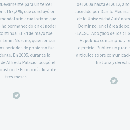
nuevamente para un tercer
del 2008 hasta el 2012, año
 el 57,2 %, que concluyó en
sucedido por Danilo Medina.
l mandatario ecuatoriano que
de la Universidad Autónom
 ha permanecido en el poder
Domingo, en el área de po
continua. El 24 de mayo fue
FLACSO. Abogado de los trib
r Lenín Moreno, quien en sus
República con amplio y r
os periodos de gobierno fue
ejercicio. Publicó un gran
dente. En 2005, durante la
artículos sobre comunicació
 de Alfredo Palacio, ocupó el
historia y derecho
inistro de Economía durante
tres meses.