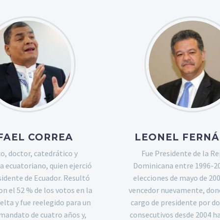
FAEL CORREA
LEONEL FERNA
co, doctor, catedrático y
Fue Presidente de la Re
 ecuatoriano, quien ejerció
Dominicana entre 1996-20
idente de Ecuador. Resultó
elecciones de mayo de 200
n el 52 % de los votos en la
vencedor nuevamente, dond
elta y fue reelegido para un
cargo de presidente por do
mandato de cuatro años y,
consecutivos desde 2004 ha