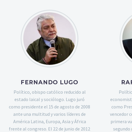
FERNANDO LUGO
RA
Político, obispo católico reducido al
Políti
estado laical y sociólogo. Lugo juró
economista
como presidente el 15 de agosto de 2008
como Pres
ante una multitud y varios líderes de
vencedor co
América Latina, Europa, Asia y África
primera vu
frente al congreso. El 22 de junio de 2012
segundo 