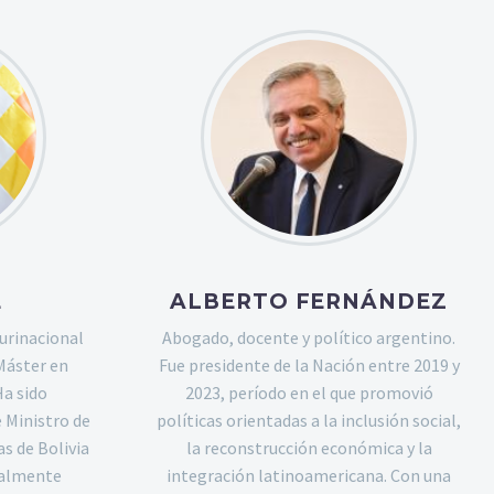
E
ALBERTO FERNÁNDEZ
urinacional
Abogado, docente y político argentino.
Máster en
Fue presidente de la Nación entre 2019 y
Ha sido
2023, período en el que promovió
 Ministro de
políticas orientadas a la inclusión social,
s de Bolivia
la reconstrucción económica y la
ialmente
integración latinoamericana. Con una