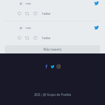
@
·
now
Twitter
@
·
now
Twitter
Más tweets
2021 / @ Grupo de Puebla