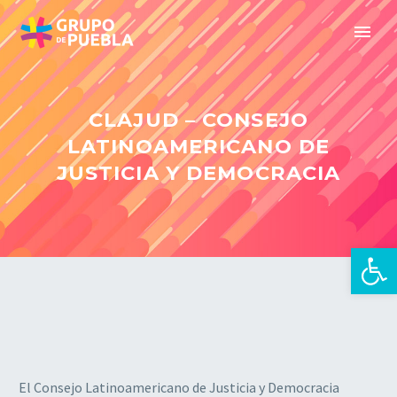
CLAJUD – CONSEJO
LATINOAMERICANO DE
JUSTICIA Y DEMOCRACIA
Abrir 
es
El Consejo Latinoamericano de Justicia y Democracia