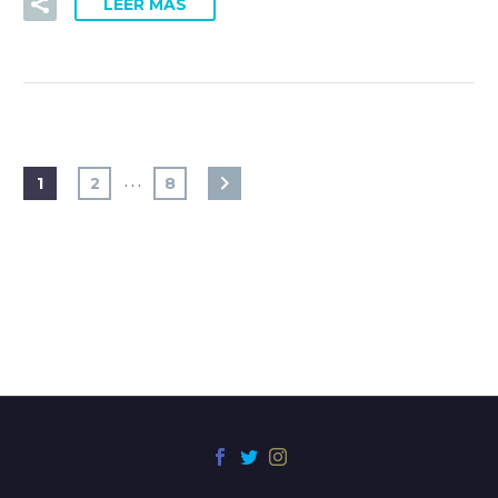
LEER MÁS
…
1
2
8