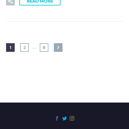
READ MORE
…
1
2
8