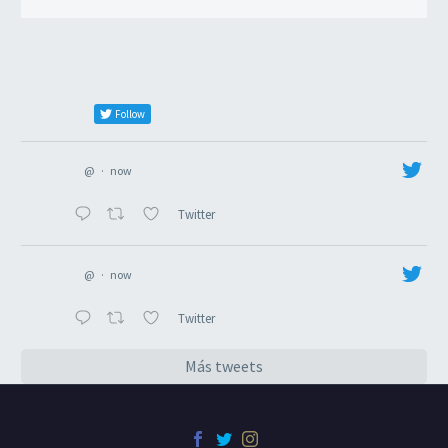
Follow
@
·
now
Twitter
@
·
now
Twitter
Más tweets