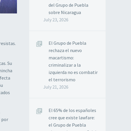
del Grupo de Puebla
sobre Nicaragua
July 23, 2026
El Grupo de Puebla
esistas.
rechaza el nuevo
macartismo:
cas. Su
criminalizar a la
chincha
izquierda no es combatir
efecta
el terrorismo
Su
July 21, 2026
zados
El 65% de los españoles
n
cree que existe lawfare:
d por
el Grupo de Puebla