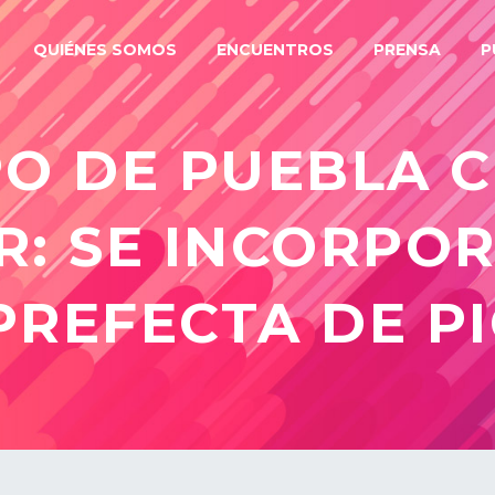
QUIÉNES SOMOS
ENCUENTROS
PRENSA
P
PO DE PUEBLA C
: SE INCORPO
PREFECTA DE P