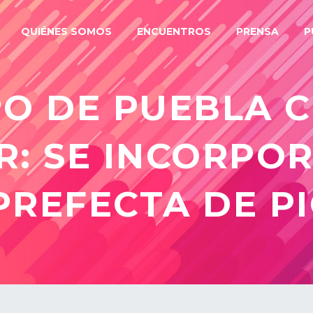
QUIÉNES SOMOS
ENCUENTROS
PRENSA
P
PO DE PUEBLA C
: SE INCORPO
PREFECTA DE P