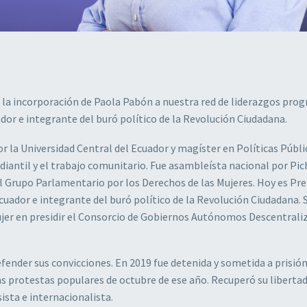
a incorporación de Paola Pabón a nuestra red de liderazgos progr
ador e integrante del buró político de la Revolución Ciudadana.
 la Universidad Central del Ecuador y magíster en Políticas Públi
diantil y el trabajo comunitario. Fue asambleísta nacional por Pi
l Grupo Parlamentario por los Derechos de las Mujeres. Hoy es Pr
cuador e integrante del buró político de la Revolución Ciudadana. 
ujer en presidir el Consorcio de Gobiernos Autónomos Descentrali
fender sus convicciones. En 2019 fue detenida y sometida a prisió
as protestas populares de octubre de ese año. Recuperó su liberta
sista e internacionalista.