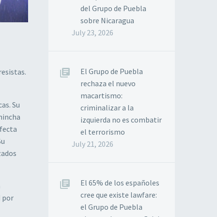
del Grupo de Puebla
sobre Nicaragua
July 23, 2026
El Grupo de Puebla
esistas.
rechaza el nuevo
macartismo:
cas. Su
criminalizar a la
chincha
izquierda no es combatir
efecta
el terrorismo
Su
July 21, 2026
zados
El 65% de los españoles
n
cree que existe lawfare:
d por
el Grupo de Puebla