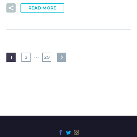
READ MORE
…
1
2
29