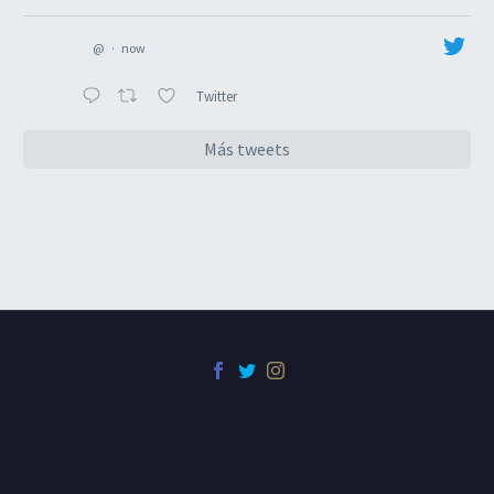
@
·
now
Twitter
Más tweets