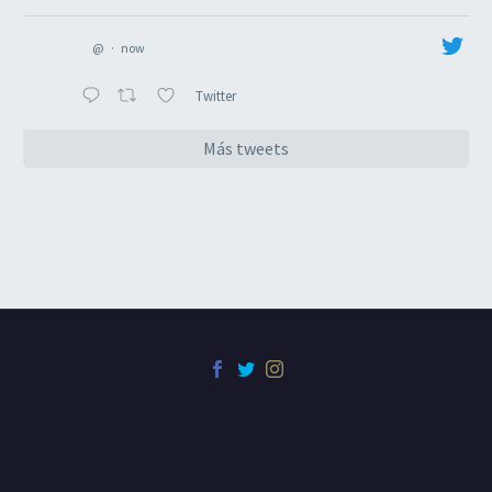
@
·
now
Twitter
Más tweets