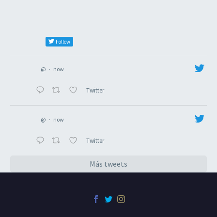
Follow
@
·
now
Twitter
@
·
now
Twitter
Más tweets