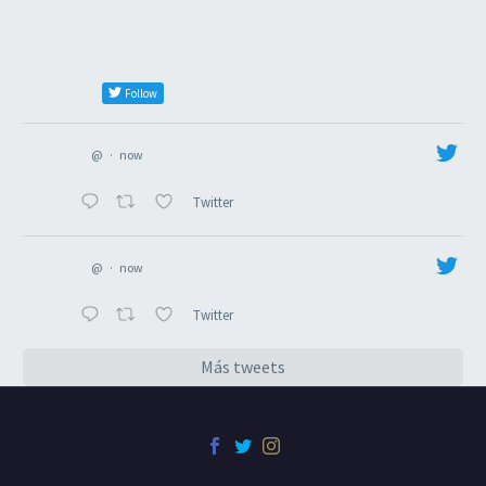
Follow
@
·
now
Twitter
@
·
now
Twitter
Más tweets