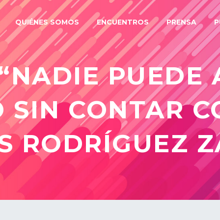
QUIÉNES SOMOS
ENCUENTROS
PRENSA
P
 “NADIE PUEDE
 SIN CONTAR C
IS RODRÍGUEZ 