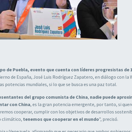
rupo de Puebla, evento que cuenta con líderes progresistas de 
bierno de España, José Luis Rodríguez Zapatero, en diálogo con la 
as potencias mundiales, si lo que se busca es una paz total.
esentantes del grupo comunista de China
,
nadie puede aproxi
ntar con China
, es la gran potencia emergente, por tanto, si que
ueremos cooperar, cumplir con los objetivos de desarrollos sosteni
o climático,
tenemos que cooperar en el mundo
”, precisó.
ombia y Venezuela, afirmando que es necesario que ambos gobiernos