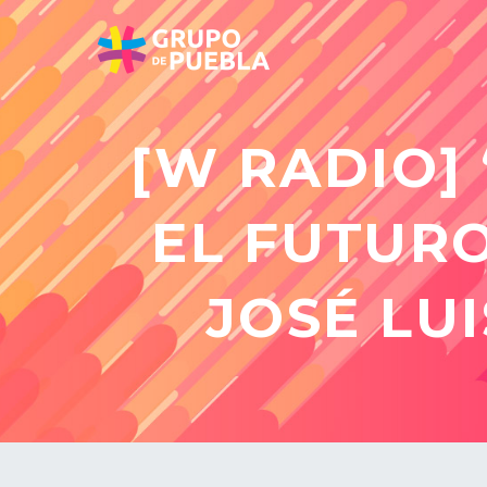
[W RADIO]
EL FUTURO
JOSÉ LU