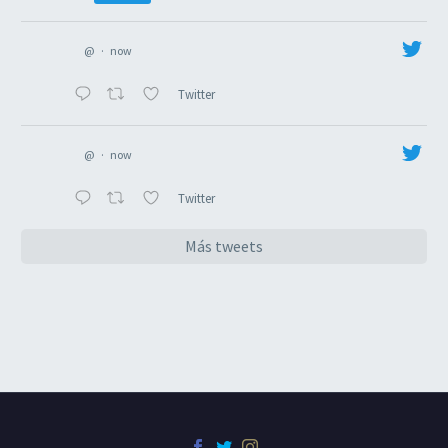
@
·
now
Twitter
@
·
now
Twitter
Más tweets