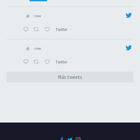
@
·
now
Twitter
@
·
now
Twitter
Más tweets