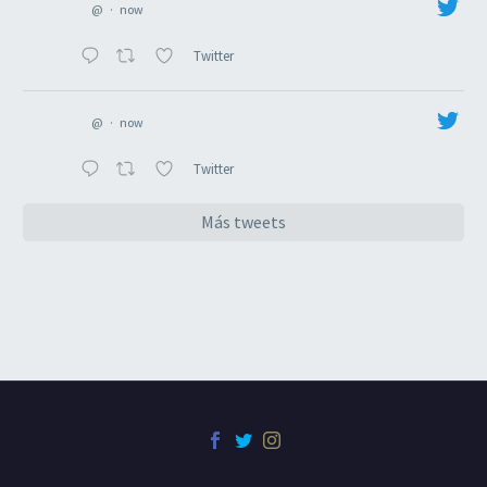
@
·
now
Twitter
@
·
now
Twitter
Más tweets