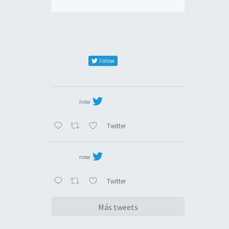
Follow
now
Twitter
now
Twitter
Más tweets