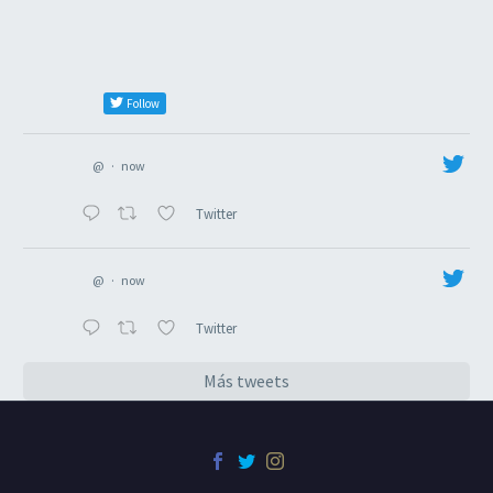
Follow
@
·
now
Twitter
@
·
now
Twitter
Más tweets