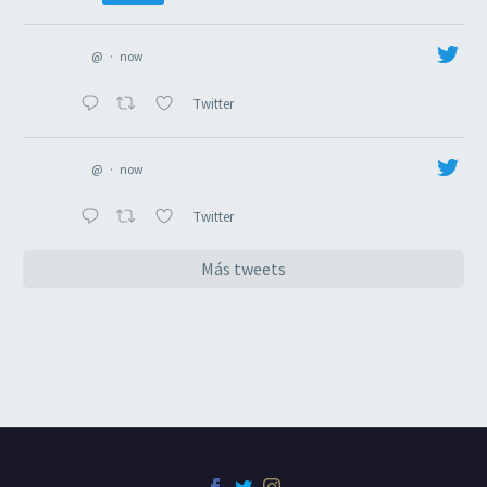
@
·
now
Twitter
@
·
now
Twitter
Más tweets