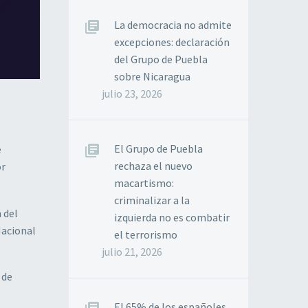
La democracia no admite
excepciones: declaración
del Grupo de Puebla
sobre Nicaragua
julio 23, 2026
El Grupo de Puebla
e
rechaza el nuevo
or
macartismo:
criminalizar a la
 del
izquierda no es combatir
Nacional
el terrorismo
julio 21, 2026
 de
El 65% de los españoles