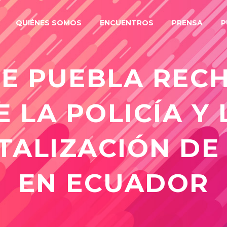
QUIÉNES SOMOS
ENCUENTROS
PRENSA
P
E PUEBLA REC
E LA POLICÍA Y 
ALIZACIÓN DE 
EN ECUADOR