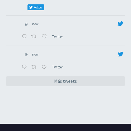
Follow
@
·
now
Twitter
@
·
now
Twitter
Más tweets