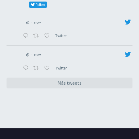
Follow
@
·
now
Twitter
@
·
now
Twitter
Más tweets