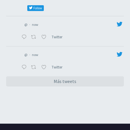
Follow
@
·
now
Twitter
@
·
now
Twitter
Más tweets