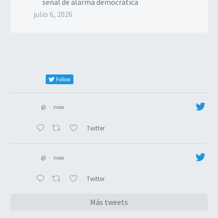
señal de alarma democrática
julio 6, 2026
Follow
@
·
now
Twitter
@
·
now
Twitter
Más tweets