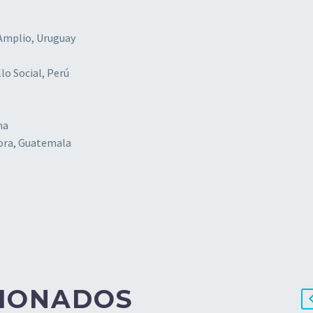
 Amplio, Uruguay
llo Social, Perú
na
dora, Guatemala
CIONADOS