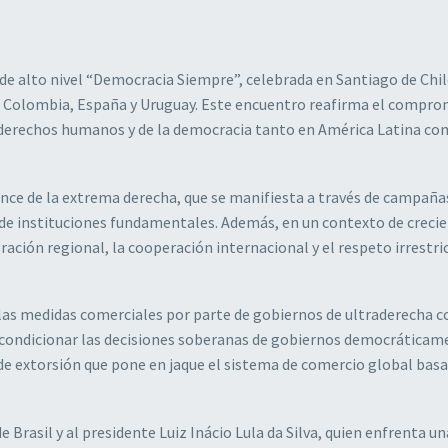
 de alto nivel “Democracia Siempre”, celebrada en Santiago de Chil
le, Colombia, España y Uruguay. Este encuentro reafirma el compro
os derechos humanos y de la democracia tanto en América Latina c
ance de la extrema derecha, que se manifiesta a través de campaña
 de instituciones fundamentales. Además, en un contexto de creci
ación regional, la cooperación internacional y el respeto irrestric
e las medidas comerciales por parte de gobiernos de ultraderecha 
 condicionar las decisiones soberanas de gobiernos democráticam
a de extorsión que pone en jaque el sistema de comercio global bas
rasil y al presidente Luiz Inácio Lula da Silva, quien enfrenta un