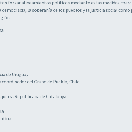
entan forzar alineamientos políticos mediante estas medidas coerci
emocracia, la soberanía de los pueblos y la justicia social como 
egión.
ña.
cia de Uruguay
 coordinador del Grupo de Puebla, Chile
squerra Republicana de Catalunya
la
entina