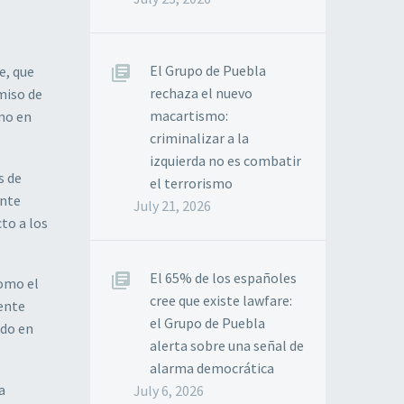
El Grupo de Puebla
e, que
rechaza el nuevo
miso de
macartismo:
omo en
criminalizar a la
izquierda no es combatir
s de
el terrorismo
ente
July 21, 2026
to a los
El 65% de los españoles
como el
cree que existe lawfare:
ente
el Grupo de Puebla
ado en
alerta sobre una señal de
alarma democrática
a
July 6, 2026