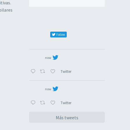
tivas.
pilares
Follow
now
Twitter
now
Twitter
Más tweets