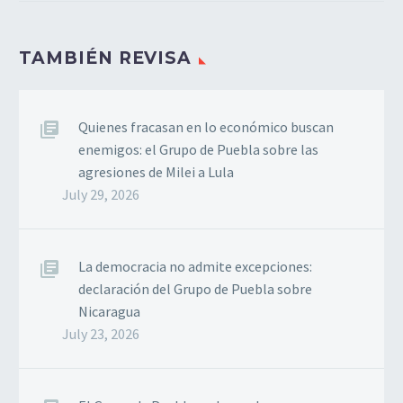
repudiamos
veementemente as
vergonhosas agressões
TAMBIÉN REVISA
do presidente Bolsonaro
à Alta Comissária das
Nações Unidas para os
Quienes fracasan en lo económico buscan
Direitos Humanos,
enemigos: el Grupo de Puebla sobre las
Senhora Michelle
agresiones de Milei a Lula
Bachelet,…
July 29, 2026
La democracia no admite excepciones:
declaración del Grupo de Puebla sobre
Nicaragua
July 23, 2026