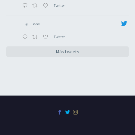
Twitter
@
·
now
Twitter
Más tweets