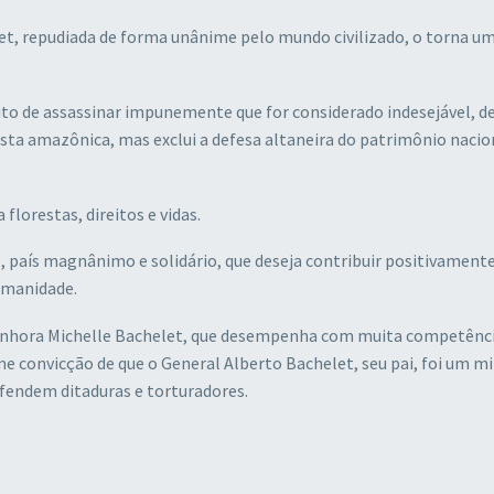
het, repudiada de forma unânime pelo mundo civilizado, o torna u
eito de assassinar impunemente que for considerado indesejável, d
resta amazônica, mas exclui a defesa altaneira do patrimônio nacio
florestas, direitos e vidas.
 país magnânimo e solidário, que deseja contribuir positivament
umanidade.
 senhora Michelle Bachelet, que desempenha com muita competênci
 convicção de que o General Alberto Bachelet, seu pai, foi um mi
fendem ditaduras e torturadores.