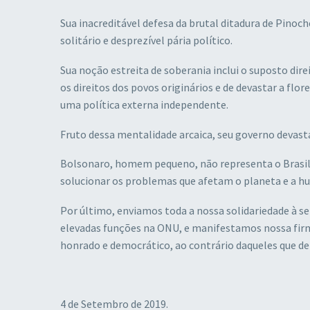
Sua inacreditável defesa da brutal ditadura de Pinoc
solitário e desprezível pária político.
Sua noção estreita de soberania inclui o suposto dir
os direitos dos povos originários e de devastar a flo
uma política externa independente.
Fruto dessa mentalidade arcaica, seu governo devasta 
Bolsonaro, homem pequeno, não representa o Brasil,
solucionar os problemas que afetam o planeta e a h
Por último, enviamos toda a nossa solidariedade à
elevadas funções na ONU, e manifestamos nossa firme
honrado e democrático, ao contrário daqueles que de
4 de Setembro de 2019.