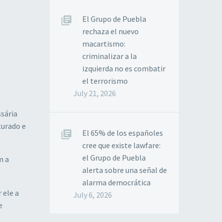
El Grupo de Puebla
rechaza el nuevo
macartismo:
criminalizar a la
izquierda no es combatir
el terrorismo
July 21, 2026
sária
turado e
El 65% de los españoles
cree que existe lawfare:
el Grupo de Puebla
m a
alerta sobre una señal de
alarma democrática
 ele a
July 6, 2026
e