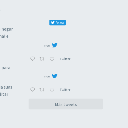
m
Follow
e negar
nal e
now
Twitter
e para
now
a suas
Twitter
litar
Más tweets