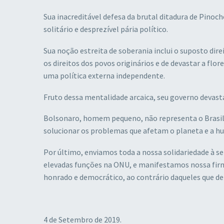
Sua inacreditável defesa da brutal ditadura de Pinoc
solitário e desprezível pária político.
Sua noção estreita de soberania inclui o suposto dir
os direitos dos povos originários e de devastar a flo
uma política externa independente.
Fruto dessa mentalidade arcaica, seu governo devasta 
Bolsonaro, homem pequeno, não representa o Brasil,
solucionar os problemas que afetam o planeta e a h
Por último, enviamos toda a nossa solidariedade à
elevadas funções na ONU, e manifestamos nossa firme
honrado e democrático, ao contrário daqueles que de
4 de Setembro de 2019.