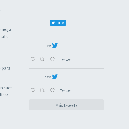
m
Follow
e negar
nal e
now
Twitter
e para
now
a suas
Twitter
litar
Más tweets