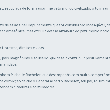
het, repudiada de forma unânime pelo mundo civilizado, o torna u
eito de assassinar impunemente que for considerado indesejável, d
resta amazônica, mas exclui a defesa altaneira do patrimônio nacio
florestas, direitos e vidas.
 país magnânimo e solidário, que deseja contribuir positivament
umanidade.
 senhora Michelle Bachelet, que desempenha com muita competênci
 convicção de que o General Alberto Bachelet, seu pai, foi um mi
fendem ditaduras e torturadores.