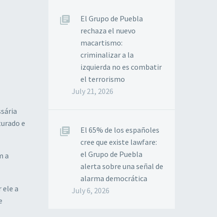
El Grupo de Puebla
rechaza el nuevo
macartismo:
criminalizar a la
izquierda no es combatir
el terrorismo
July 21, 2026
sária
turado e
El 65% de los españoles
cree que existe lawfare:
el Grupo de Puebla
m a
alerta sobre una señal de
alarma democrática
 ele a
July 6, 2026
e