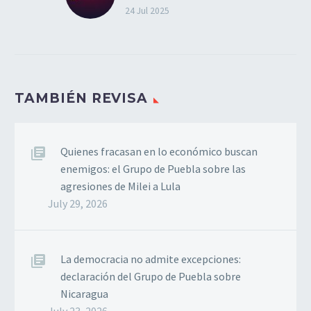
El Grupo de Puebla
24 Jul 2025
expresa su respaldo a la
reunión de alto nivel
“Democracia Siempre”,
celebrada en Santiago de
TAMBIÉN REVISA
Chile, que reunió a los
presidentes…
Quienes fracasan en lo económico buscan
enemigos: el Grupo de Puebla sobre las
agresiones de Milei a Lula
July 29, 2026
La democracia no admite excepciones:
declaración del Grupo de Puebla sobre
Nicaragua
July 23, 2026