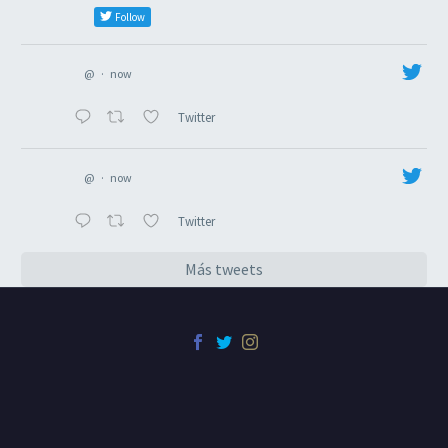
Follow
@
·
now
Twitter
@
·
now
Twitter
Más tweets