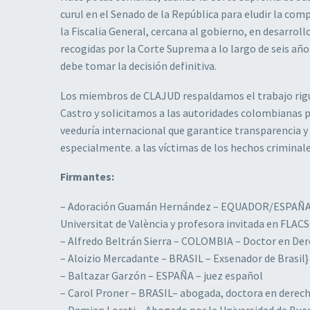
curul en el Senado de la República para eludir la com
la Fiscalia General, cercana al gobierno, en desarrol
recogidas por la Corte Suprema a lo largo de seis años
debe tomar la decisión definitiva.
Los miembros de CLAJUD respaldamos el trabajo rigu
Castro y solicitamos a las autoridades colombianas 
veeduría internacional que garantice transparencia y 
especialmente. a las víctimas de los hechos criminale
Firmantes:
– Adoración Guamán Hernández – EQUADOR/ESPAÑA Prof
Universitat de València y profesora invitada en FLA
– Alfredo Beltrán Sierra – COLOMBIA – Doctor en Dere
– Aloizio Mercadante – BRASIL – Exsenador de Brasil}
– Baltazar Garzón – ESPAÑA – juez español
– Carol Proner – BRASIL– abogada, doctora en derech
– Damian Loreti – Abogado por la Universidad de Buen