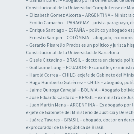
Constitucional de la Universidad Complutense de Ma
– Elizabeth Gomez Alcorta – ARGENTINA – Ministra de
– Emilio Camacho – PARAGUAY -.jurista paraguayo, d
– Enrique Santiago – ESPAÑA – político y abogado e
– Ernesto Samper – COLÔMBIA – abogado, economista
– Gerardo Pisarello Prados es un político y jurista h
Constitucional de la Universidad de Barcelona
– Gisele Cittadino – BRASIL – doctora en ciencia polít
– Guillaume Long – ECUADOR- Excanciller, exministro,
– Harold Correa – CHILE- exjefe de Gabinete del Mini
– Hugo Humberto Gutiérrez – CHILE – abogado, políti
– Jaime Quiroga Carvajal – BOLIVIA – Abogado bolivi
– José Eduardo Cardozo – BRASIL – exministro de Just
– Juan Martín Mena – ARGENTINA – Es abogado por la 
exjefe de Gabinete del Ministerio de Justicia y Dere
– Juárez Tavares – BRASIL – abogado, doctor en derech
exprocurador de la República de Brasil.