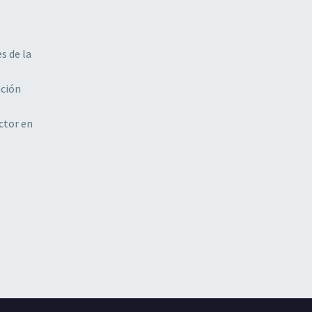
s de la
ación
ctor en