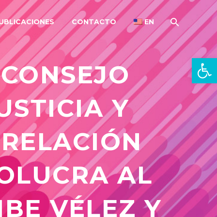
UBLICACIONES
CONTACTO
EN
Open 
 CONSEJO
STICIA Y
 RELACIÓN
VOLUCRA AL
BE VÉLEZ Y