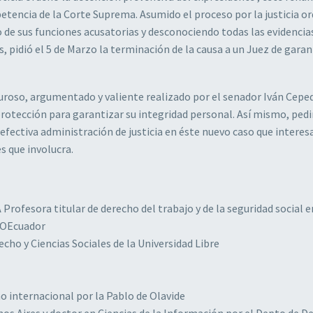
petencia de la Corte Suprema. Asumido el proceso por la justicia or
lo de sus funciones acusatorias y desconociendo todas las evidencia
, pidió el 5 de Marzo la terminación de la causa a un Juez de garan
roso, argumentado y valiente realizado por el senador Iván Cepe
protección para garantizar su integridad personal. Así mismo, pe
efectiva administración de justicia en éste nuevo caso que interes
s que involucra.
esora titular de derecho del trabajo y de la seguridad social e
CSOEcuador
cho y Ciencias Sociales de la Universidad Libre
o internacional por la Pablo de Olavide
os Aires y doctor en Ciencias de la Información por el Depto de D