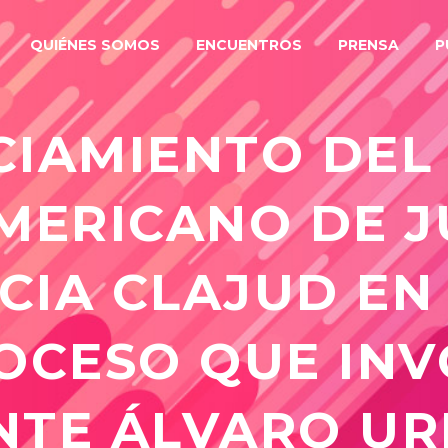
QUIÉNES SOMOS
ENCUENTROS
PRENSA
P
IAMIENTO DEL
MERICANO DE JU
IA CLAJUD EN
OCESO QUE IN
NTE ÁLVARO URI