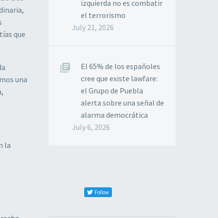
izquierda no es combatir
dinaria,
el terrorismo
s
July 21, 2026
tías que
El 65% de los españoles
da
cree que existe lawfare:
dimos una
el Grupo de Puebla
a,
alerta sobre una señal de
alarma democrática
July 6, 2026
n la
Follow
erecho