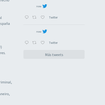
now
al
Twitter
España
now
Twitter
J)
res.
Más tweets
riminal,
aneiro,