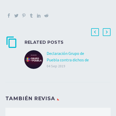
RELATED POSTS
Declaración Grupo de
Puebla contra dichos de
Jair Bolsonaro
04 Sep 2019
Nosotros, el Grupo
Puebla, repudiamos
vehementemente los
vergonzosos ataques del
TAMBIÉN REVISA
Presidente Jair
Bolsonaro contra la alta
comisionada de las