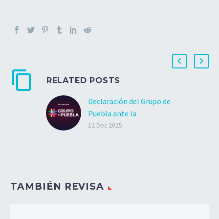
RELATED POSTS
Declaración del Grupo de
Puebla ante la
aprehensión del
12 Dec 2025
Expresidente de Bolivia,
Luis Arce
El Grupo de Puebla
expresa su profunda
TAMBIÉN REVISA
preocupación ante la
aprehensión del
expresidente del Estado