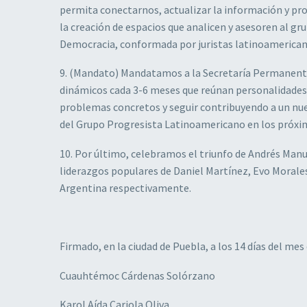
permita conectarnos, actualizar la información y pr
la creación de espacios que analicen y asesoren al gr
Democracia, conformada por juristas latinoamericanos
9. (Mandato) Mandatamos a la Secretaría Permanent
dinámicos cada 3-6 meses que reúnan personalidades
problemas concretos y seguir contribuyendo a un n
del Grupo Progresista Latinoamericano en los próxim
10. Por último, celebramos el triunfo de Andrés Man
liderazgos populares de Daniel Martínez, Evo Morales
Argentina respectivamente.
Firmado, en la ciudad de Puebla, a los 14 días del mes
Cuauhtémoc Cárdenas Solórzano
Karol Aída Cariola Oliva