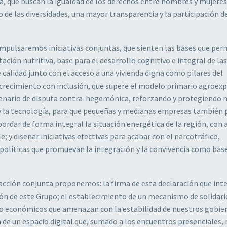
a, que buscan la igualdad de los derechos entre hombres y mujeres,
o de las diversidades, una mayor transparencia y la participación de
es impulsaremos iniciativas conjuntas, que sienten las bases que per
ción nutritiva, base para el desarrollo cognitivo e integral de las
e calidad junto con el acceso a una vivienda digna como pilares del
 crecimiento con inclusión, que supere el modelo primario agroex
scenario de disputa contra-hegemónica, reforzando y protegiendo 
n y la tecnología, para que pequeñas y medianas empresas también
rdar de forma integral la situación energética de la región, con
; y diseñar iniciativas efectivas para acabar con el narcotráfico,
 políticas que promuevan la integración y la convivencia como base
 acción conjunta proponemos: la firma de esta declaración que int
ación de este Grupo; el establecimiento de un mecanismo de solidar
cos o económicos que amenazan con la estabilidad de nuestros gobie
́n de un espacio digital que, sumado a los encuentros presenciales,