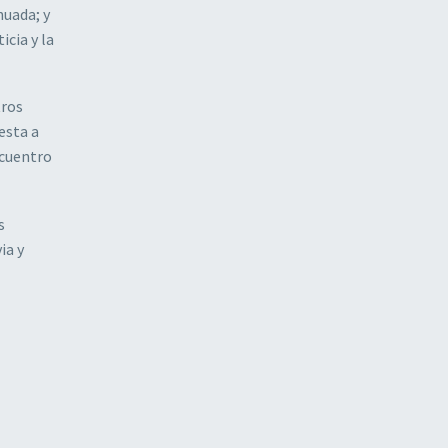
nuada; y
icia y la
tros
esta a
ncuentro
s
ia y