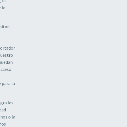
 la
 la
mitan:
portador
nuestro
 puedan
 acceso
 para la
egra las
idad
rnos o la
 nos