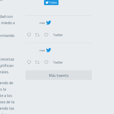
Follow
ldad con
l miedo a
now
Twitter
nformando
now
resistas
Twitter
plifican
rales.
Más tweets
iendo de
s la
te a los
ses de la
iendo las