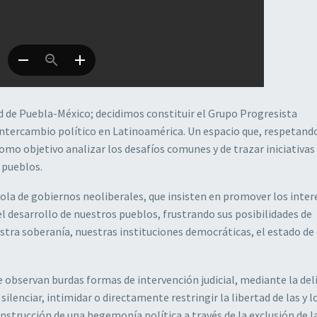
ad de Puebla-México; decidimos constituir el Grupo Progresista
ntercambio político en Latinoamérica. Un espacio que, respetando
omo objetivo analizar los desafíos comunes y de trazar iniciativas
 pueblos.
ola de gobiernos neoliberales, que insisten en promover los inter
del desarrollo de nuestros pueblos, frustrando sus posibilidades de
uestra soberanía, nuestras instituciones democráticas, el estado de
 observan burdas formas de intervención judicial, mediante la de
lenciar, intimidar o directamente restringir la libertad de las y l
trucción de una hegemonía política a través de la exclusión de l