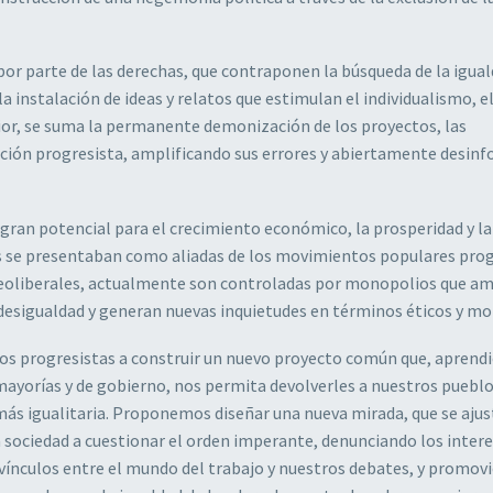
or parte de las derechas, que contraponen la búsqueda de la igua
la instalación de ideas y relatos que estimulan el individualismo, e
erior, se suma la permanente demonización de los proyectos, las
mación progresista, amplificando sus errores y abiertamente desi
 gran potencial para el crecimiento económico, la prosperidad y la
os se presentaban como aliadas de los movimientos populares prog
s neoliberales, actualmente son controladas por monopolios que am
desigualdad y generan nuevas inquietudes en términos éticos y mo
y los progresistas a construir un nuevo proyecto común que, aprend
mayorías y de gobierno, nos permita devolverles a nuestros pueblo
más igualitaria. Proponemos diseñar una nueva mirada, que se ajus
 sociedad a cuestionar el orden imperante, denunciando los intere
s vínculos entre el mundo del trabajo y nuestros debates, y promov