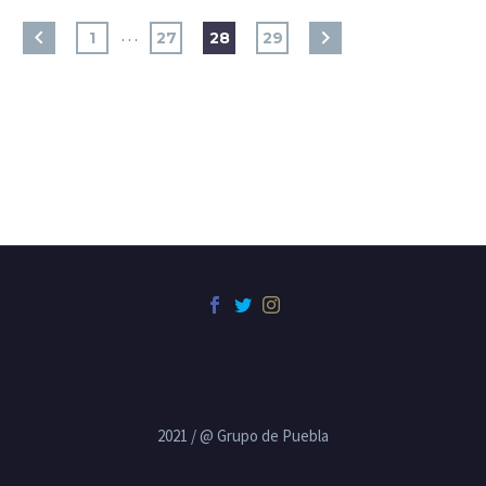
…
1
27
28
29
2021 / @ Grupo de Puebla