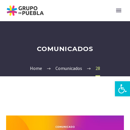
COMUNICADOS
Home
Comunicados
28
Open 
zh