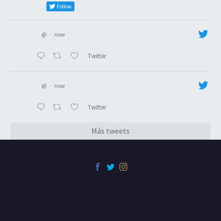
Follow
@
·
now
Twitter
@
·
now
Twitter
Más tweets