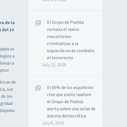
El Grupo de Puebla
ra de la
rechaza el nuevo
 del 13
macartismo:
criminalizar a la
jadas es
izquierda no es combatir
legios e
el terrorismo
llevar a
July 21, 2026
eptor.
áticas de
El 65% de los españoles
ca, sus
cree que existe lawfare:
 de los
el Grupo de Puebla
egridad
alerta sobre una señal de
mbajadas
alarma democrática
July 6, 2026