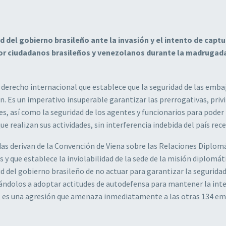
del gobierno brasileño ante la invasión y el intento de captu
por ciudadanos brasileños y venezolanos durante la madrugada
 derecho internacional que establece que la seguridad de las emba
n. Es un imperativo insuperable garantizar las prerrogativas, privi
, así como la seguridad de los agentes y funcionarios para poder 
ue realizan sus actividades, sin interferencia indebida del país rec
das derivan de la Convención de Viena sobre las Relaciones Diplom
s y que establece la inviolabilidad de la sede de la misión diplomáti
tud del gobierno brasileño de no actuar para garantizar la seguridad
ndolos a adoptar actitudes de autodefensa para mantener la int
llí, es una agresión que amenaza inmediatamente a las otras 134 e