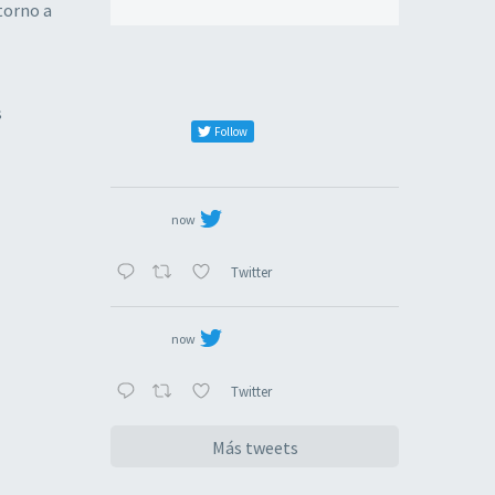
torno a
s
Follow
now
Twitter
now
Twitter
Más tweets