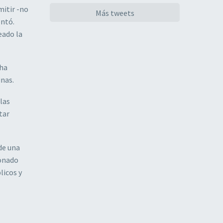
mitir -no
Más tweets
entó.
eado la
ha
inas.
las
tar
de una
ionado
licos y