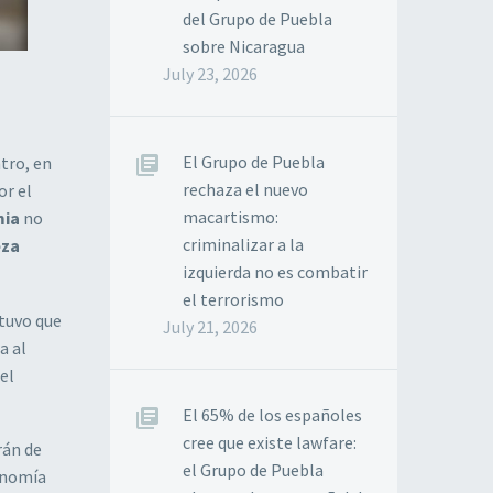
del Grupo de Puebla
sobre Nicaragua
July 23, 2026
El Grupo de Puebla
tro, en
rechaza el nuevo
or el
macartismo:
ia
no
criminalizar a la
eza
izquierda no es combatir
el terrorismo
tuvo que
July 21, 2026
a al
el
El 65% de los españoles
cree que existe lawfare:
rán de
el Grupo de Puebla
conomía