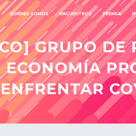
QUIÉNES SOMOS
ENCUENTROS
PRENSA
P
ICO] GRUPO DE
 ECONOMÍA PR
 ENFRENTAR COV