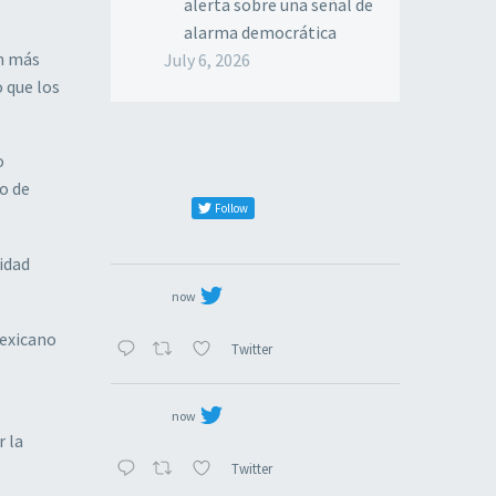
alerta sobre una señal de
alarma democrática
an más
July 6, 2026
 que los
o
o de
Follow
lidad
now
Mexicano
Twitter
now
r la
Twitter