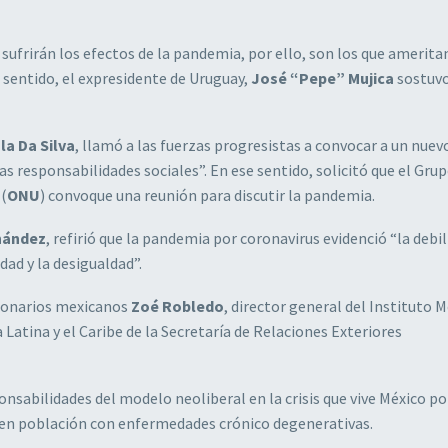
 sufrirán los efectos de la pandemia, por ello, son los que amerit
 sentido, el expresidente de Uruguay,
José “Pepe” Mujica
sostuvo
la Da Silva
, llamó a las fuerzas progresistas a convocar a un nuev
 responsabilidades sociales”. En ese sentido, solicitó que el Grup
 (
ONU
) convoque una reunión para discutir la pandemia.
nández
, refirió que la pandemia por coronavirus evidenció “la debi
dad y la desigualdad”.
cionarios mexicanos
Zoé Robledo
, director general del Instituto 
 Latina y el Caribe de la Secretaría de Relaciones Exteriores
nsabilidades del modelo neoliberal en la crisis que vive México po
en población con enfermedades crónico degenerativas.