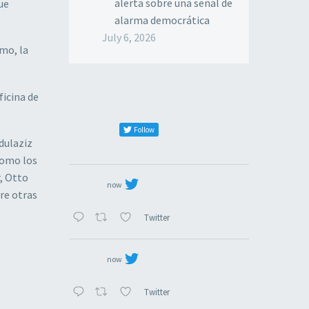
alerta sobre una señal de
ue
alarma democrática
July 6, 2026
smo, la
ficina de
Follow
dulaziz
como los
, Otto
now
tre otras
Twitter
now
Twitter