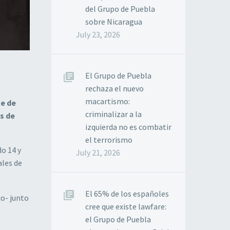
del Grupo de Puebla
sobre Nicaragua
July 23, 2026
El Grupo de Puebla
rechaza el nuevo
macartismo:
te de
criminalizar a la
s de
izquierda no es combatir
el terrorismo
o 14 y
July 21, 2026
ales de
El 65% de los españoles
co- junto
cree que existe lawfare:
el Grupo de Puebla