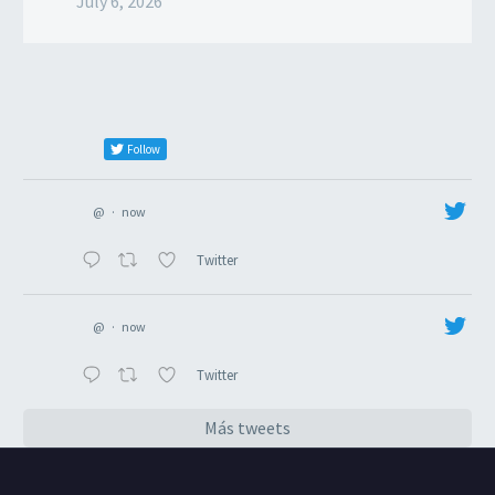
July 6, 2026
Follow
@
·
now
Twitter
@
·
now
Twitter
Más tweets