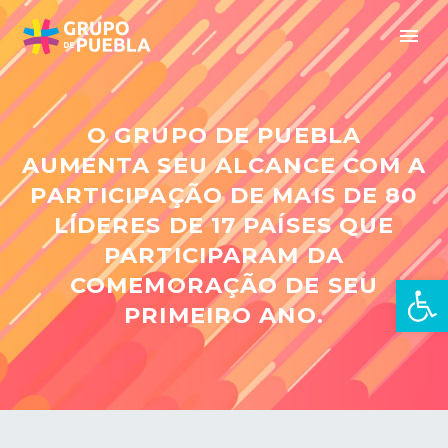
O GRUPO DE PUEBLA
AUMENTA SEU ALCANCE COM A
PARTICIPAÇÃO DE MAIS DE 80
LÍDERES DE 17 PAÍSES QUE
PARTICIPARAM DA
Open 
COMEMORAÇÃO DE SEU
PRIMEIRO ANO.
pt