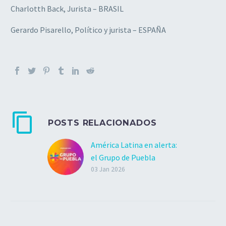
Charlotth Back, Jurista – BRASIL
Gerardo Pisarello, Político y jurista – ESPAÑA
POSTS RELACIONADOS
América Latina en alerta:
el Grupo de Puebla
condena la invasión
03 Jan 2026
militar a Venezuela
El Grupo de Puebla
condena de manera
categórica el bombardeo