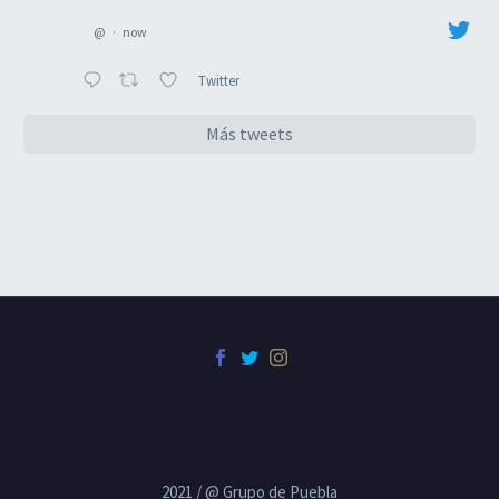
@
·
now
Twitter
Más tweets
2021 / @ Grupo de Puebla