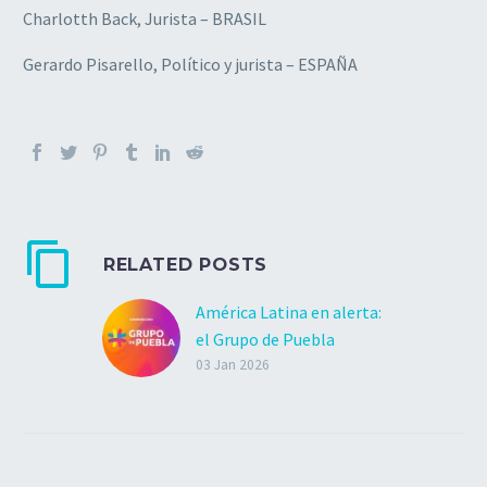
Charlotth Back, Jurista – BRASIL
Gerardo Pisarello, Político y jurista – ESPAÑA
RELATED POSTS
América Latina en alerta:
el Grupo de Puebla
condena la invasión
03 Jan 2026
militar a Venezuela
El Grupo de Puebla
condena de manera
categórica el bombardeo