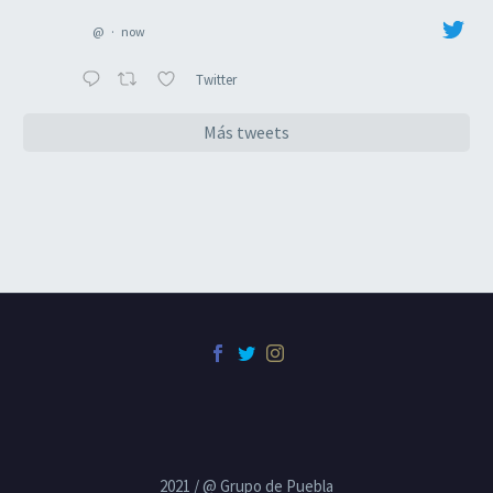
@
·
now
Twitter
Más tweets
2021 / @ Grupo de Puebla