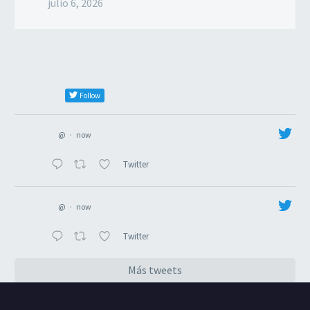
julio 6, 2026
Follow
@
·
now
Twitter
@
·
now
Twitter
Más tweets