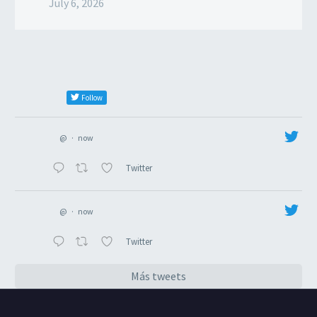
July 6, 2026
Follow
@
·
now
Twitter
@
·
now
Twitter
Más tweets