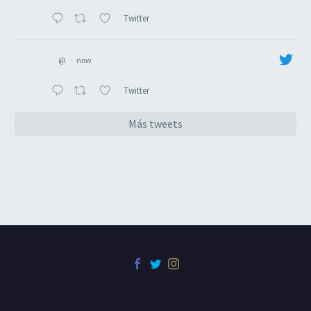
Twitter
@
·
now
Twitter
Más tweets