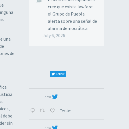
ue
cree que existe lawfare:
Ninguna
el Grupo de Puebla
as
alerta sobre una señal de
alarma democrática
July 6, 2026
de una
 de
iones de
Follow
fica
usticia
now
os
icos,
Twitter
al debe
der sin
now