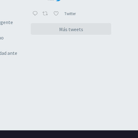
Twitter
rgente
Más tweets
no
ldad ante