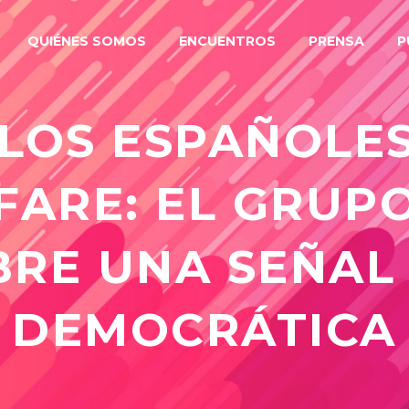
QUIÉNES SOMOS
ENCUENTROS
PRENSA
P
 LOS ESPAÑOLE
FARE: EL GRUP
BRE UNA SEÑAL
DEMOCRÁTICA