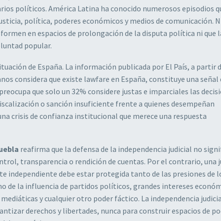
rsarios políticos. América Latina ha conocido numerosos episodios q
 justicia, política, poderes económicos y medios de comunicación. 
formen en espacios de prolongación de la disputa política ni que l
oluntad popular.
tuación de España. La información publicada por El País, a partir 
anos considera que existe lawfare en España, constituye una señal
reocupa que solo un 32% considere justas e imparciales las decis
iscalización o sanción insuficiente frente a quienes desempeñan
na crisis de confianza institucional que merece una respuesta
uebla
reafirma que la defensa de la independencia judicial no signi
ntrol, transparencia o rendición de cuentas. Por el contrario, una j
 independiente debe estar protegida tanto de las presiones de l
 de la influencia de partidos políticos, grandes intereses económ
mediáticas y cualquier otro poder fáctico. La independencia judici
rantizar derechos y libertades, nunca para construir espacios de po