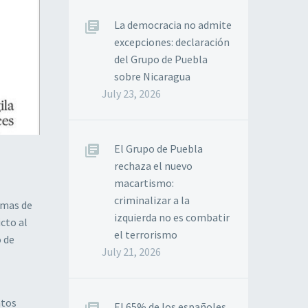
La democracia no admite
excepciones: declaración
del Grupo de Puebla
sobre Nicaragua
July 23, 2026
El Grupo de Puebla
rechaza el nuevo
macartismo:
criminalizar a la
emas de
izquierda no es combatir
icto al
el terrorismo
o de
July 21, 2026
ntos
El 65% de los españoles