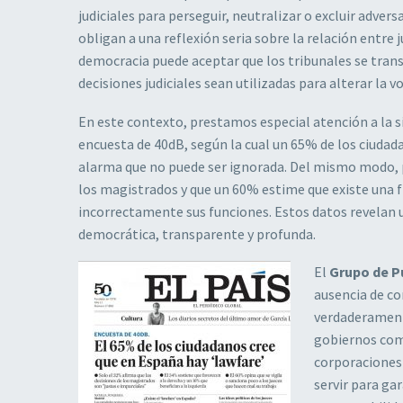
judiciales para perseguir, neutralizar o excluir adve
obligan a una reflexión seria sobre la relación entre
democracia puede aceptar que los tribunales se trans
decisiones judiciales sean utilizadas para alterar la v
En este contexto, prestamos especial atención a la si
encuesta de 40dB, según la cual un 65% de los ciudad
alarma que no puede ser ignorada. Del mismo modo, p
los magistrados y que un 60% estime que existe una f
incorrectamente sus funciones. Estos datos revelan u
democrática, transparente y profunda.
El
Grupo de P
ausencia de co
verdaderamente
gobiernos como
corporaciones 
servir para ga