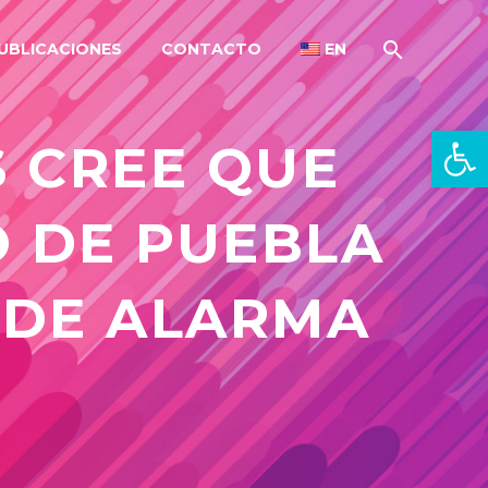
UBLICACIONES
CONTACTO
EN
Open 
S CREE QUE
O DE PUEBLA
 DE ALARMA